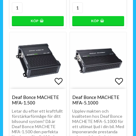
KÖP
KÖP
Lägg till i favoritlistan
Lägg t
Deaf Bonce MACHETE
Deaf Bonce MACHETE
MFA-1.500
MFA-5.1000
Letar du efter ett kraftfullt
Upplev makten och
förstärkarförmåge för ditt
kvaliteten hos Deaf Bonce
bilsound system? Då är
MACHETE MFA-5.1000 för
Deaf Bonce MACHETE
ett ultimat ljud i din bil. Med
MFA-1.500 den perfekta
imponerande prestanda