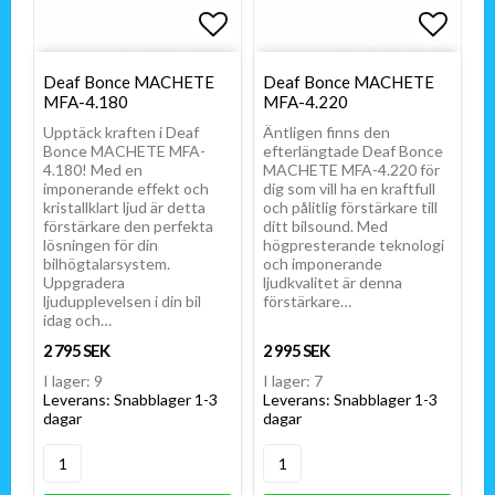
Lägg till i favoritlistan
Lägg t
Deaf Bonce MACHETE
Deaf Bonce MACHETE
MFA-4.180
MFA-4.220
Upptäck kraften i Deaf
Äntligen finns den
Bonce MACHETE MFA-
efterlängtade Deaf Bonce
4.180! Med en
MACHETE MFA-4.220 för
imponerande effekt och
dig som vill ha en kraftfull
kristallklart ljud är detta
och pålitlig förstärkare till
förstärkare den perfekta
ditt bilsound. Med
lösningen för din
högpresterande teknologi
bilhögtalarsystem.
och imponerande
Uppgradera
ljudkvalitet är denna
ljudupplevelsen i din bil
förstärkare…
idag och…
2 795 SEK
2 995 SEK
I lager: 9
I lager: 7
Leverans:
Snabblager 1-3
Leverans:
Snabblager 1-3
dagar
dagar