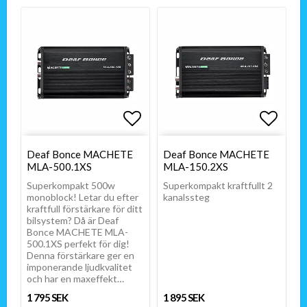
Lägg till i favoritlistan
Lägg till i favoritlistan
Lägg t
Lägg t
Deaf Bonce MACHETE
Deaf Bonce MACHETE
MLA-500.1XS
MLA-150.2XS
Superkompakt 500w
Superkompakt kraftfullt 2
monoblock! Letar du efter
kanalssteg
kraftfull förstärkare för ditt
bilsystem? Då är Deaf
Bonce MACHETE MLA-
500.1XS perfekt för dig!
Denna förstärkare ger en
imponerande ljudkvalitet
och har en maxeffekt…
1 795 SEK
1 895 SEK