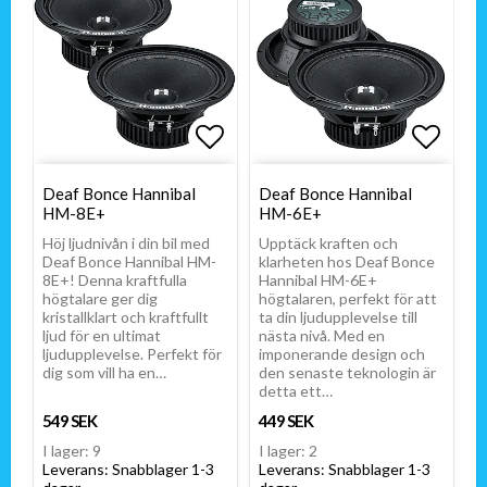
Lägg till i favoritlistan
Lägg t
Lägg t
Deaf Bonce Hannibal
Deaf Bonce Hannibal
HM-8E+
HM-6E+
Höj ljudnivån i din bil med
Upptäck kraften och
Deaf Bonce Hannibal HM-
klarheten hos Deaf Bonce
8E+! Denna kraftfulla
Hannibal HM-6E+
högtalare ger dig
högtalaren, perfekt för att
kristallklart och kraftfullt
ta din ljudupplevelse till
ljud för en ultimat
nästa nivå. Med en
ljudupplevelse. Perfekt för
imponerande design och
dig som vill ha en…
den senaste teknologin är
detta ett…
549 SEK
449 SEK
I lager: 9
I lager: 2
Leverans:
Snabblager 1-3
Leverans:
Snabblager 1-3