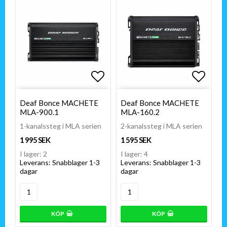
Lägg till i favoritlistan
Lägg till i favoritlistan
Lägg t
Lägg t
Deaf Bonce MACHETE
Deaf Bonce MACHETE
MLA-900.1
MLA-160.2
1-kanalssteg i MLA serien
2-kanalssteg i MLA serien
1 995 SEK
1 595 SEK
I lager: 2
I lager: 4
Leverans:
Snabblager 1-3
Leverans:
Snabblager 1-3
dagar
dagar
KÖP
KÖP