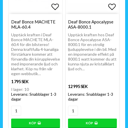
Lägg till i favoritlistan
Lägg till i favoritlistan
Lägg t
Lägg t
Deaf Bonce MACHETE
Deaf Bonce Apocalypse
MLA-60.4
ASA-8000.1
Upptäck kraften i Deaf
Upptäck kraften hos Deaf
Bonce MACHETE MLA-
Bonce Apocalypse ASA-
60.4 för din bilstereo!
8000.1 för en otrolig
Denna kraftfulla 4-kanaliga
ljudupplevelse i din bil. Med
förstärkare kommer att
en imponerande effekt på
förvandla din körupplevelse
8000.1 watt kommer du att
med imponerande ljud och
kunna njuta av kristallklart
klarhet. Köp nu från vår
ljud och…
egen webbutik…
1 795 SEK
12 995 SEK
I lager: 10
Leverans:
Snabblager 1-3
Leverans:
Snabblager 1-3
dagar
dagar
KÖP
KÖP