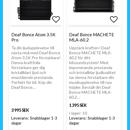
Lägg till i favoritlistan
Lägg till i favoritlistan
Lägg t
Lägg t
Deaf Bonce Atom 3.5K
Deaf Bonce MACHETE
Pro
MLA-60.2
Ta din ljudupplevelse till
Upptäck kraften i Deaf
nästa nivå med Deaf Bonce
Bonce MACHETE MLA-
Atom 3.5K Pro förstärkare!
60.2 för ditt
Denna kraftfulla
bilsoundsystem! Med
förstärkare ger dig
imponerande prestanda
kristallklart ljud och
och kristallklar ljudkvalitet
enastående prestanda.
tar denna förstärkare din
Perfekt för bil. Köp din
musikupplevelse till nya
Deaf Bonce…
höjder. Beställ din Deaf
Bonce MACHETE MLA-
60.2…
1 395 SEK
3 995 SEK
I lager: 10
Leverans:
Snabblager 1-3
Leverans:
Snabblager 1-3
dagar
dagar