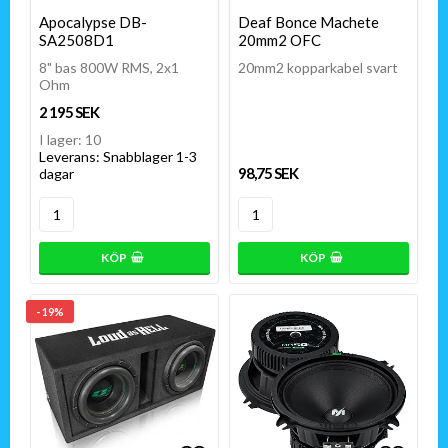
Lägg till i favoritlistan
Lägg till i favoritlistan
Lägg t
Apocalypse DB-
Deaf Bonce Machete
SA2508D1
20mm2 OFC
8" bas 800W RMS, 2x1
20mm2 kopparkabel svart
Ohm
2 195 SEK
I lager: 10
Leverans:
Snabblager 1-3
98,75 SEK
dagar
KÖP
KÖP
- 19%