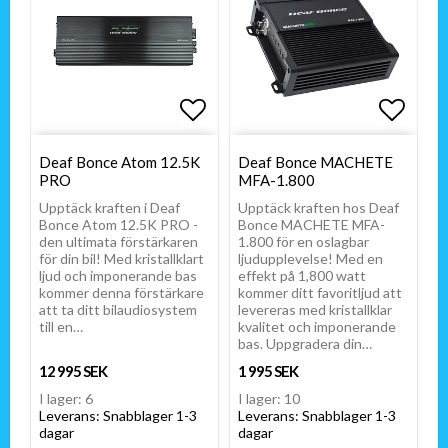
Lägg till i favoritlistan
Lägg till i favoritlistan
Lägg t
Deaf Bonce Atom 12.5K
Deaf Bonce MACHETE
PRO
MFA-1.800
Upptäck kraften i Deaf
Upptäck kraften hos Deaf
Bonce Atom 12.5K PRO -
Bonce MACHETE MFA-
den ultimata förstärkaren
1.800 för en oslagbar
för din bil! Med kristallklart
ljudupplevelse! Med en
ljud och imponerande bas
effekt på 1,800 watt
kommer denna förstärkare
kommer ditt favoritljud att
att ta ditt bilaudiosystem
levereras med kristallklar
till en…
kvalitet och imponerande
bas. Uppgradera din…
12 995 SEK
1 995 SEK
I lager: 6
I lager: 10
Leverans:
Snabblager 1-3
Leverans:
Snabblager 1-3
dagar
dagar