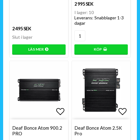
2 995 SEK
I lager: 10
Leverans:
Snabblager 1-3
dagar
2 495 SEK
Slut i lager
LÄS MER
KÖP
Lägg till i favoritlistan
Lägg till i favoritlistan
Lägg t
Lägg t
Deaf Bonce Atom 900.2
Deaf Bonce Atom 2.5K
PRO
Pro