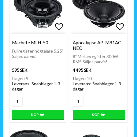
Lägg till i favoritlistan
Lägg till i favoritlistan
Lägg t
Lägg t
Machete MLH-50
Apocalypse AP-M81AC
NEO
Fullregister högtalare 5.25"
Säljes parvis!
8" Mellanregister 300W
RMS Säljes parvis!
595 SEK
4 495 SEK
I lager: 9
I lager: 10
Leverans:
Snabblager 1-3
Leverans:
Snabblager 1-3
dagar
dagar
KÖP
KÖP