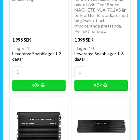
nästa nivå! Deaf Bonce
MACHETE MLA-70.2XS är
en kraftfull förstärkare med
hög kvalitet och
imponerande prestanda.
Perfekt för dig…
1 995 SEK
1 395 SEK
I lager: 4
I lager: 10
Leverans:
Snabblager 1-3
Leverans:
Snabblager 1-3
dagar
dagar
KÖP
KÖP