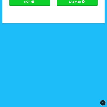
KÖP
LÄS MER