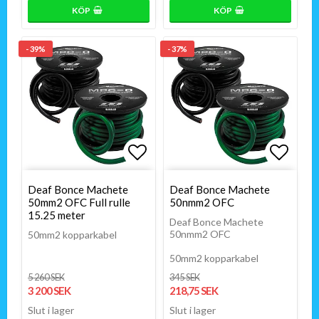
KÖP
KÖP
- 39%
- 37%
Lägg till i favoritlistan
Lägg t
Deaf Bonce Machete
Deaf Bonce Machete
50mm2 OFC Full rulle
50nmm2 OFC
15.25 meter
Deaf Bonce Machete
50nmm2 OFC
50mm2 kopparkabel
50mm2 kopparkabel
5 260 SEK
345 SEK
3 200 SEK
218,75 SEK
Slut i lager
Slut i lager