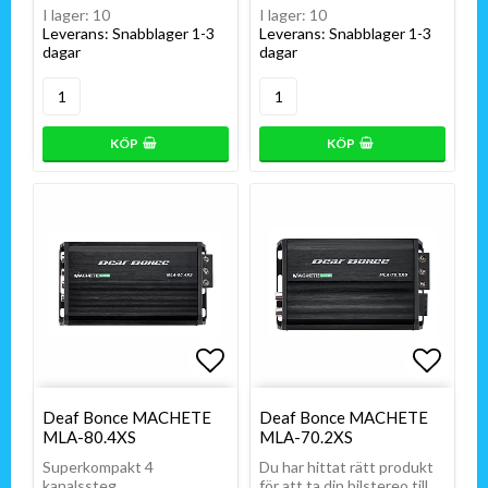
I lager: 10
I lager: 10
Leverans:
Snabblager 1-3
Leverans:
Snabblager 1-3
dagar
dagar
KÖP
KÖP
Lägg till i favoritlistan
Lägg till i favoritlistan
Lägg t
Lägg t
Deaf Bonce MACHETE
Deaf Bonce MACHETE
MLA-80.4XS
MLA-70.2XS
Superkompakt 4
Du har hittat rätt produkt
kanalssteg.
för att ta din bilstereo till