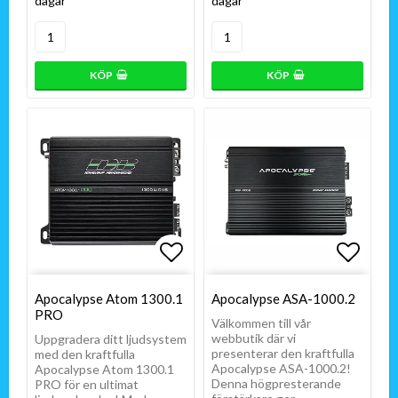
dagar
dagar
KÖP
KÖP
Lägg till i favoritlistan
Lägg t
Lägg t
Apocalypse Atom 1300.1
Apocalypse ASA-1000.2
PRO
Välkommen till vår
webbutik där vi
Uppgradera ditt ljudsystem
presenterar den kraftfulla
med den kraftfulla
Apocalypse ASA-1000.2!
Apocalypse Atom 1300.1
Denna högpresterande
PRO för en ultimat