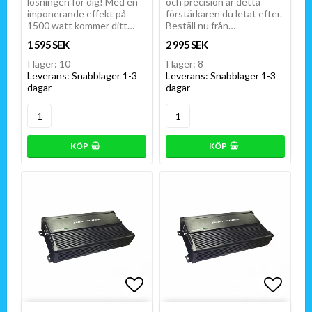
lösningen för dig! Med en
och precision är detta
imponerande effekt på
förstärkaren du letat efter.
1500 watt kommer ditt…
Beställ nu från…
1 595 SEK
2 995 SEK
I lager: 10
I lager: 8
Leverans:
Snabblager 1-3
Leverans:
Snabblager 1-3
dagar
dagar
KÖP
KÖP
Lägg till i favoritlistan
Lägg t