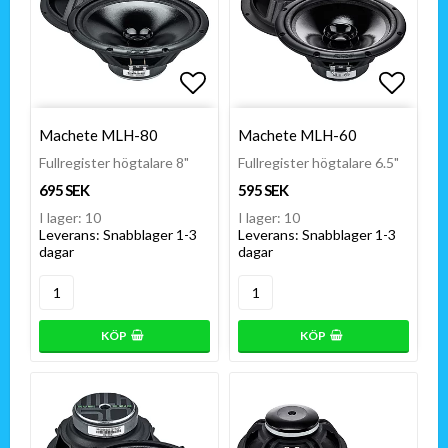
Lägg till i favoritlistan
Lägg till i favoritlistan
Lägg t
Lägg t
Machete MLH-80
Machete MLH-60
Fullregister högtalare 8"
Fullregister högtalare 6.5"
695 SEK
595 SEK
I lager: 10
I lager: 10
Leverans:
Snabblager 1-3
Leverans:
Snabblager 1-3
dagar
dagar
KÖP
KÖP