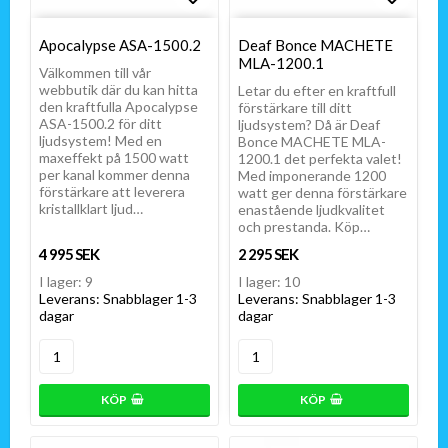
Lägg till i favoritlistan
Lägg till i favoritlistan
Lägg t
Lägg t
Apocalypse ASA-1500.2
Deaf Bonce MACHETE
MLA-1200.1
Välkommen till vår
webbutik där du kan hitta
Letar du efter en kraftfull
den kraftfulla Apocalypse
förstärkare till ditt
ASA-1500.2 för ditt
ljudsystem? Då är Deaf
ljudsystem! Med en
Bonce MACHETE MLA-
maxeffekt på 1500 watt
1200.1 det perfekta valet!
per kanal kommer denna
Med imponerande 1200
förstärkare att leverera
watt ger denna förstärkare
kristallklart ljud…
enastående ljudkvalitet
och prestanda. Köp…
4 995 SEK
2 295 SEK
I lager: 9
I lager: 10
Leverans:
Snabblager 1-3
Leverans:
Snabblager 1-3
dagar
dagar
KÖP
KÖP