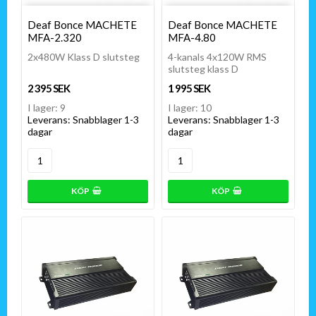
Lägg till i favoritlistan
Lägg t
Deaf Bonce MACHETE
Deaf Bonce MACHETE
MFA-2.320
MFA-4.80
2x480W Klass D slutsteg
4-kanals 4x120W RMS
slutsteg klass D
2 395 SEK
1 995 SEK
I lager: 9
I lager: 10
Leverans:
Snabblager 1-3
Leverans:
Snabblager 1-3
dagar
dagar
KÖP
KÖP