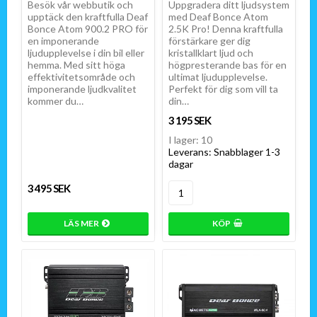
Besök vår webbutik och
Uppgradera ditt ljudsystem
upptäck den kraftfulla Deaf
med Deaf Bonce Atom
Bonce Atom 900.2 PRO för
2.5K Pro! Denna kraftfulla
en imponerande
förstärkare ger dig
ljudupplevelse i din bil eller
kristallklart ljud och
hemma. Med sitt höga
högpresterande bas för en
effektivitetsområde och
ultimat ljudupplevelse.
imponerande ljudkvalitet
Perfekt för dig som vill ta
kommer du…
din…
3 195 SEK
I lager: 10
Leverans:
Snabblager 1-3
dagar
3 495 SEK
LÄS MER
KÖP