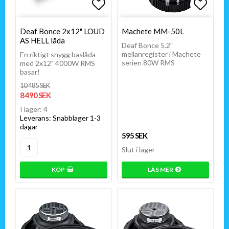
Lägg till i favoritlistan
Lägg till i favoritlistan
Lägg t
Deaf Bonce 2x12" LOUD
Machete MM-50L
AS HELL låda
Deaf Bonce 5.2"
mellanregister i Machete
En riktigt snygg baslåda
serien 80W RMS
med 2x12" 4000W RMS
basar!
10 485 SEK
8 490 SEK
I lager: 4
Leverans:
Snabblager 1-3
dagar
595 SEK
Slut i lager
KÖP
LÄS MER