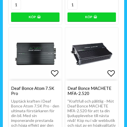
KÖP
KÖP
Lägg till i favoritlistan
Lägg till i favoritlistan
Lägg t
Deaf Bonce Atom 7.5K
Deaf Bonce MACHETE
Pro
MFA-2.520
Upptäck kraften i Deaf
"Kraftfull och pålitlig - Möt
Bonce Atom 7.5K Pro - den
Deaf Bonce MACHETE
ultimata förstärkaren för
MFA-2.520 för att ta din
din bil. Med sin
ljudupplevelse till nästa
imponerande prestanda
nivå! Köp nu i vår webbutik
och höga effekt ger den
och njut av en högkvalitativ