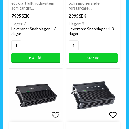
ett kraftfullt ljudsystem
och imponerande
som tar din…
förstärkare…
7 995 SEK
2 995 SEK
I lager: 3
I lager: 9
Leverans:
Snabblager 1-3
Leverans:
Snabblager 1-3
dagar
dagar
KÖP
KÖP
Lägg till i favoritlistan
Lägg t