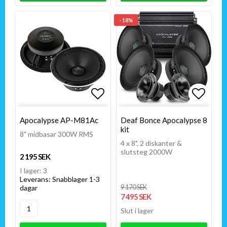
- 18%
Lägg till i favoritlistan
Lägg till i favoritlistan
Lägg t
Lägg t
Apocalypse AP-M81Ac
Deaf Bonce Apocalypse 8
kit
8" midbasar 300W RMS
4 x 8", 2 diskanter &
slutsteg 2000W
2 195 SEK
I lager: 3
Leverans:
Snabblager 1-3
9 170 SEK
dagar
7 495 SEK
Slut i lager