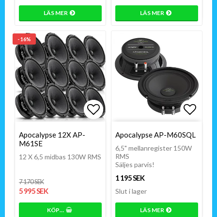
LÄS MER
LÄS MER
- 16%
Lägg till i favoritlistan
Lägg till i favoritlistan
Lägg t
Apocalypse 12X AP-
Apocalypse AP-M60SQL
M61SE
6,5" mellanregister 150W
RMS
12 X 6,5 midbas 130W RMS
Säljes parvis!
1 195 SEK
7 170 SEK
5 995 SEK
Slut i lager
KÖP…
LÄS MER