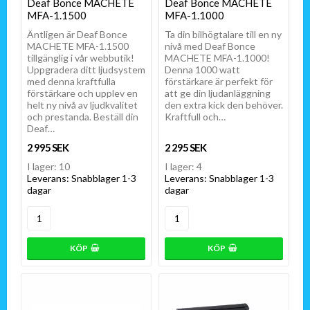
Deaf Bonce MACHETE
Deaf Bonce MACHETE
MFA-1.1500
MFA-1.1000
Äntligen är Deaf Bonce
Ta din bilhögtalare till en ny
MACHETE MFA-1.1500
nivå med Deaf Bonce
tillgänglig i vår webbutik!
MACHETE MFA-1.1000!
Uppgradera ditt ljudsystem
Denna 1000 watt
med denna kraftfulla
förstärkare är perfekt för
förstärkare och upplev en
att ge din ljudanläggning
helt ny nivå av ljudkvalitet
den extra kick den behöver.
och prestanda. Beställ din
Kraftfull och…
Deaf…
2 995 SEK
2 295 SEK
I lager: 10
I lager: 4
Leverans:
Snabblager 1-3
Leverans:
Snabblager 1-3
dagar
dagar
KÖP
KÖP