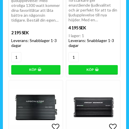
förstärkare ger
ljudupplevelse! Med
enastående ljudkvalitet
otroliga 1300 watt kommer
och är perfekt för att ta din
dina favoritlåtar att låta
ljudupplevelse till nya
bättre än någonsin
höjder. Med en…
tidigare. Beställ din egen…
4 195 SEK
2 195 SEK
I lager: 1
Leverans:
Snabblager 1-3
Leverans:
Snabblager 1-3
dagar
dagar
KÖP
KÖP