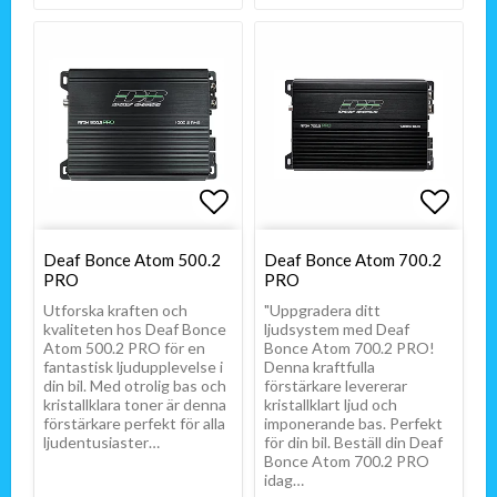
Lägg till i favoritlistan
Lägg till i favoritlistan
Lägg t
Lägg t
Deaf Bonce Atom 500.2
Deaf Bonce Atom 700.2
PRO
PRO
Utforska kraften och
"Uppgradera ditt
kvaliteten hos Deaf Bonce
ljudsystem med Deaf
Atom 500.2 PRO för en
Bonce Atom 700.2 PRO!
fantastisk ljudupplevelse i
Denna kraftfulla
din bil. Med otrolig bas och
förstärkare levererar
kristallklara toner är denna
kristallklart ljud och
förstärkare perfekt för alla
imponerande bas. Perfekt
ljudentusiaster…
för din bil. Beställ din Deaf
Bonce Atom 700.2 PRO
idag…