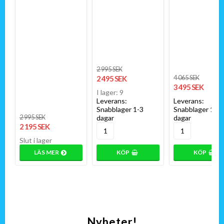
2 995 SEK
4 065 SEK
2 495 SEK
3 495 SEK
I lager: 9
Leverans:
Leverans:
Snabblager 1-3
Snabblager 1-3
2 995 SEK
dagar
dagar
2 195 SEK
Slut i lager
LÄS MER
KÖP
KÖP
Nyheter!