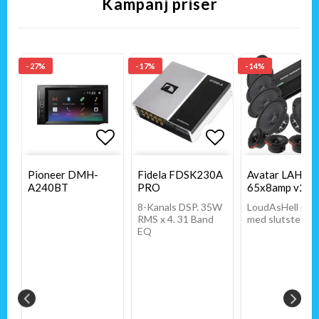
Kampanj priser
- 27%
- 17%
- 14%
itlistan
ägg till i favoritlistan
Lägg till i favoritlistan
Lägg till i favo
Lägg till i favo
Pioneer DMH-
Fidela FDSK230A
Avatar LAH
A240BT
PRO
65x8amp v2
8-Kanals DSP. 35W
LoudAsHell pak
RMS x 4. 31 Band
med slutsteg
EQ