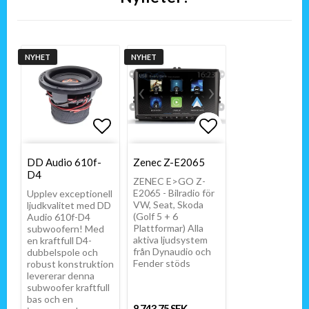
NYHET
NYHET
Lägg till i favoritlistan
Lägg till i favo
Lägg till i favo
DD Audio 610f-
Zenec Z-E2065
D4
ZENEC E>GO Z-
E2065 - Bilradio för
Upplev exceptionell
VW, Seat, Skoda
ljudkvalitet med DD
(Golf 5 + 6
Audio 610f-D4
Plattformar) Alla
subwoofern! Med
aktiva ljudsystem
en kraftfull D4-
från Dynaudio och
dubbelspole och
Fender stöds
robust konstruktion
levererar denna
subwoofer kraftfull
bas och en
8 743,75 SEK