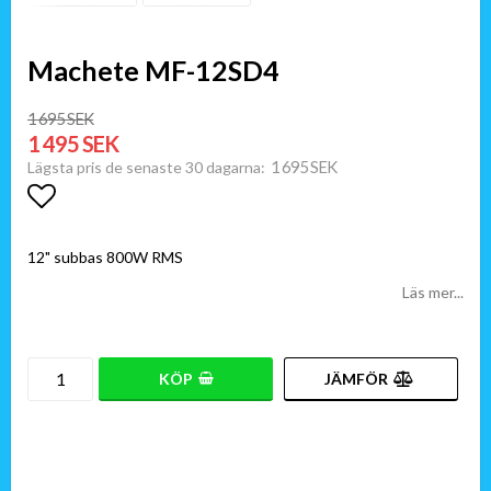
Machete MF-12SD4
1 695 SEK
1 495 SEK
1 695 SEK
Lägsta pris de senaste 30 dagarna
Lägg till i favoritlistan
12" subbas 800W RMS
Läs mer...
KÖP
JÄMFÖR