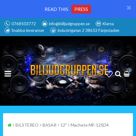
READ THIS
PRESS
0768503772
info@billjudgruppen.se
Klarna
Snabba leveranser
Industrigatan 2 38632 Färjestaden
0
BILSTEREO
BASAR
12"
Machete MF-12SD4