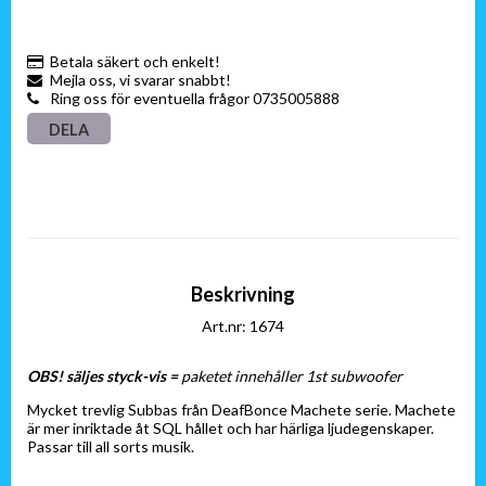
Betala säkert och enkelt!
Mejla oss, vi svarar snabbt!
Ring oss för eventuella frågor 0735005888
DELA
Beskrivning
Art.nr: 1674
OBS! säljes styck-vis = 
paketet innehåller 1st subwoofer
Mycket trevlig Subbas från DeafBonce Machete serie. Machete 
är mer inriktade åt SQL hållet och har härliga ljudegenskaper. 
Passar till all sorts musik.
Tekniska data