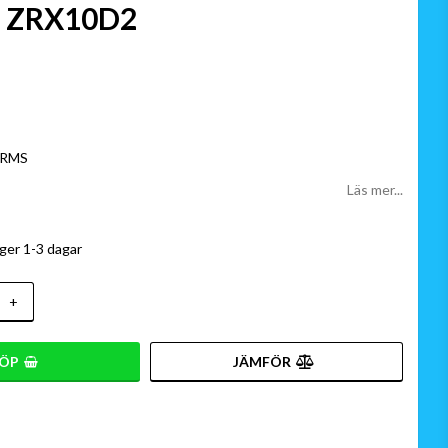
s ZRX10D2
 favoritlistan
 RMS
Läs mer...
ger 1-3 dagar
+
ÖP
JÄMFÖR