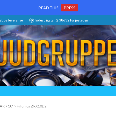
READ THIS
PRESS
abba leveranser
Industrigatan 2 38632 Färjestaden
AR
10"
Hifonics ZRX10D2