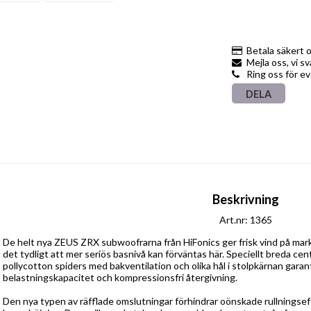
Betala säkert 
Mejla oss, vi s
Ring oss för e
DELA
Beskrivning
Art.nr: 1365
De helt nya ZEUS ZRX subwoofrarna från HiFonics ger frisk vind på mar
det tydligt att mer seriös basnivå kan förväntas här.
Speciellt breda cent
pollycotton spiders med bakventilation och olika hål i stolpkärnan gara
belastningskapacitet och kompressionsfri återgivning.
Den nya typen av räfflade omslutningar förhindrar oönskade rullningseffe