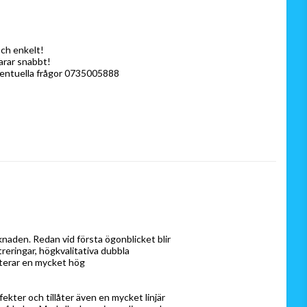
och enkelt!
varar snabbt!
ventuella frågor 0735005888
knaden.
Redan vid första ögonblicket blir 
reringar, högkvalitativa dubbla 
nterar en mycket hög 
kter och tillåter även en mycket linjär 