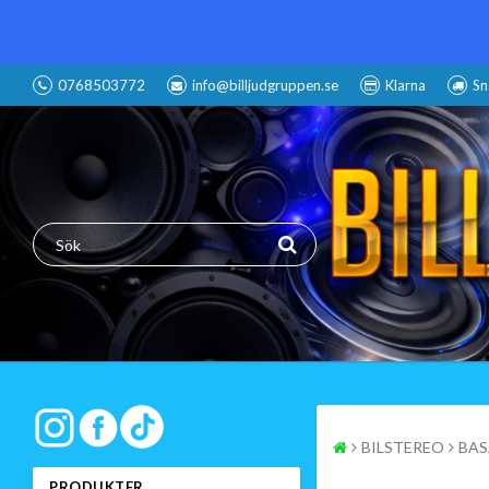
0768503772
info@billjudgruppen.se
Klarna
Sn
BILSTEREO
BAS
PRODUKTER