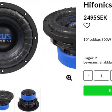
Hifonic
2 495 SEK
Lägg till i
10" subbas 800W
I lager: 2
Leverans:
Snabbla
-
K