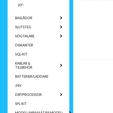
20"-
BASLÅDOR
SLUTSTEG
HÖGTALARE
DISKANTER
SQL-KIT
KABLAR &
TILLBEHÖR
BATTERIER/LADDARE
24V
DSP/PROCESSOR
SPL-KIT
MODELLANPASSAT/BILMODELL